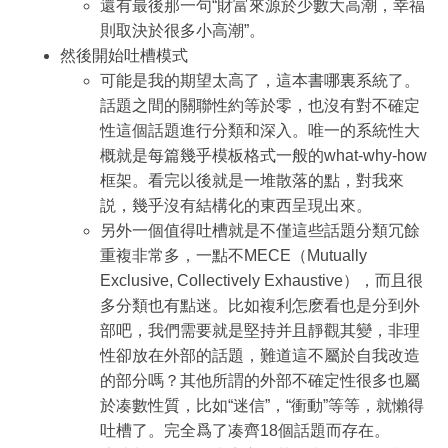
還有最後那一句“財富來源於少數大高潮，幸福
則取決於很多小高潮”。
然後開始吐槽模式
可能是我的期望太高了，這本書哪裏系統了。
話題之間的關聯性約等於零，也沒有對不確定
性這個話題進行分類和深入。唯一的系統性大
概就是每篇幾乎模板格式一般的what-why-how
框架。看完以後就是一堆散落的點，對我來
説，幾乎沒有結構化的東西呈現出來。
另外一個值得吐槽就是不僅這些話題分類冗餘
重複非常多，一點不MECE（Mutually
Exclusive, Collectively Exhaustive），而且很
多分類也有點迷。比如複利怎麽看也是分到外
部吧，我們需要就是堅持并且靜觀其變，非理
性卻放在外部的話題，難道這不屬於自我改造
的部分嗎？其他所謂的外部不確定性很多也屬
於凑數性質，比如“迷信”，“衝動”等等，就懶得
吐槽了。完全爲了凑齊18個話題而存在。