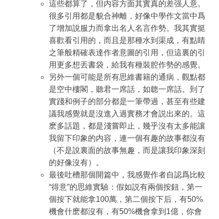
這些都算了，但内容方面其實真的差强人意。
很多引用都是貌合神離，好像中學作文當中爲
了增加說服力而拿出名人名言作勢。我其實挺
喜歡看引用的，而且是那種水到渠成，有點睛
之筆般精確表達作者意圖的引用，但這裏的引
用更多想丟書袋，給我有種裝腔作勢的感覺。
另外一個可能是所有思維書籍的通病，觀點都
是空中樓閣，聽君一席話，如聼一席話。到了
實踐和例子的部分都是一筆帶過，甚至有些建
議我感覺就是沒進入過實務才會説出來的。這
麽多話題，都是淺嘗即止，幾乎沒有太多能讓
我留下印象的内容，連一個有趣的故事都沒有
（不是說裏面的故事無趣，而是讓我印象深刻
的好像沒有）。
最後吐槽那個開篇中，我感覺作者自認爲比較
“得意”的思維實驗：假如説有兩個按鈕，第一
個按下就能拿100萬，第二個按下后，有50%
機會什麽都沒有，有50%機會拿到1億，你會