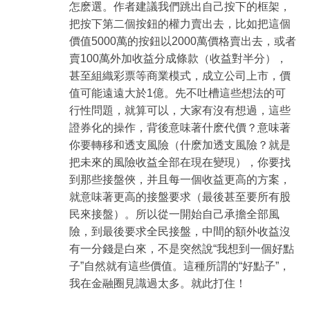
怎麽選。作者建議我們跳出自己按下的框架，
把按下第二個按鈕的權力賣出去，比如把這個
價值5000萬的按鈕以2000萬價格賣出去，或者
賣100萬外加收益分成條款（收益對半分），
甚至組織彩票等商業模式，成立公司上市，價
值可能遠遠大於1億。先不吐槽這些想法的可
行性問題，就算可以，大家有沒有想過，這些
證券化的操作，背後意味著什麽代價？意味著
你要轉移和透支風險（什麽加透支風險？就是
把未來的風險收益全部在現在變現），你要找
到那些接盤俠，并且每一個收益更高的方案，
就意味著更高的接盤要求（最後甚至要所有股
民來接盤）。所以從一開始自己承擔全部風
險，到最後要求全民接盤，中間的額外收益沒
有一分錢是白來，不是突然說“我想到一個好點
子”自然就有這些價值。這種所謂的“好點子”，
我在金融圈見識過太多。就此打住！