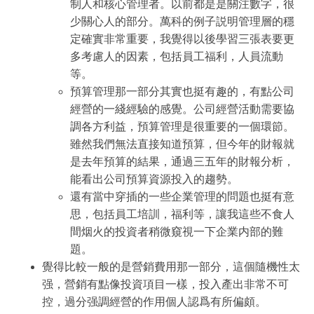
制人和核心管理者。以前都是是關注數字，很
少關心人的部分。萬科的例子説明管理層的穩
定確實非常重要，我覺得以後學習三張表要更
多考慮人的因素，包括員工福利，人員流動
等。
預算管理那一部分其實也挺有趣的，有點公司
經營的一綫經驗的感覺。公司經營活動需要協
調各方利益，預算管理是很重要的一個環節。
雖然我們無法直接知道預算，但今年的財報就
是去年預算的結果，通過三五年的財報分析，
能看出公司預算資源投入的趨勢。
還有當中穿插的一些企業管理的問題也挺有意
思，包括員工培訓，福利等，讓我這些不食人
間烟火的投資者稍微窺視一下企業内部的難
題。
覺得比較一般的是營銷費用那一部分，這個隨機性太
强，營銷有點像投資項目一樣，投入產出非常不可
控，過分强調經營的作用個人認爲有所偏頗。