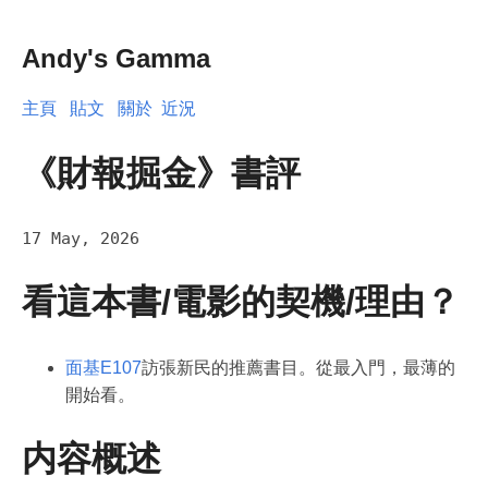
Andy's Gamma
主頁
貼文
關於
近況
《財報掘金》書評
17 May, 2026
看這本書/電影的契機/理由？
面基E107
訪張新民的推薦書目。從最入門，最薄的
開始看。
内容概述