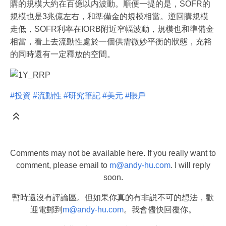
購的規模大約在百億以内波動。順便一提的是，SOFR的
規模也是3兆億左右，和準備金的規模相當。逆回購規模
走低，SOFR利率在IORB附近窄幅波動，規模也和準備金
相當，看上去流動性處於一個供需微妙平衡的狀態，充裕
的同時還有一定釋放的空間。
#投資
#流動性
#研究筆記
#美元
#賬戶
Comments may not be available here. If you really want to
comment, please email to
m@andy-hu.com
. I will reply
soon.
暫時還沒有評論區。但如果你真的有非説不可的想法，歡
迎電郵到
m@andy-hu.com
。我會儘快回覆你。